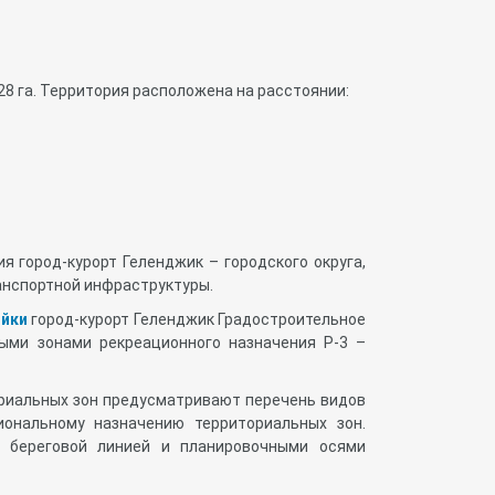
8 га. Территория расположена на расстоянии:
 город-курорт Геленджик – городского округа,
ранспортной инфраструктуры.
ойки
город-курорт Геленджик Градостроительное
ыми зонами рекреационного назначения Р-3 –
риальных зон предусматривают перечень видов
иональному назначению территориальных зон.
а береговой линией и планировочными осями