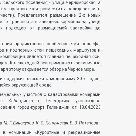
 сельского поселения - улица Черноморская, а
том предлагается разместить велодорожки в
части). Предлагается размещение 2-х новых
кого транспорта в заездных карманах на улице
ых подходов от размещаемой застройки до
итории продиктовано особенностями рельефа,
ов и подпорных стен, пешеходных маршрутов и
композиции является главная пешеходная ось,
ом. К пешеходной оси примыкают гостиничные
аря этому открывается обзор на Черное море.
и содержит отсылки к модернизму 80-х годов,
шейся окружающей среде.
земельных участков с кадастровыми номерами
 в с. Кабардинка г. Геленджика утверждена
вания город-курорт Геленджик от 18.04.2023
, М. Г. Винокуров, К. С. Каплунская, В. В. Потапова
ом
в номинации «Курортные и рекреационные