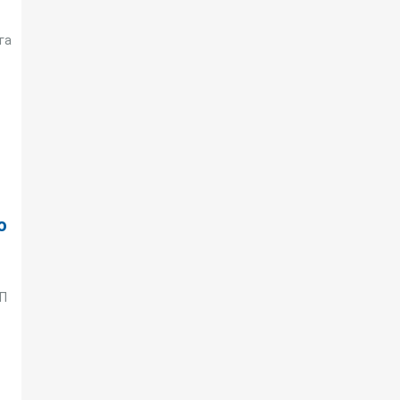
га
о
ТП