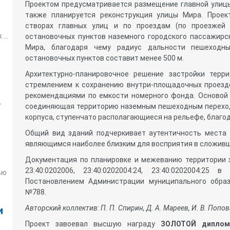
Проектом предусматривается размещение главной улицы
также планируется реконструкция улицы Мира. Проек
створах главных улиц и по проездам (по проезжей 
...
остановочных пунктов наземного городского пассажирс
Мира, благодаря чему радиус дальности пешеходн
остановочных пунктов составит менее 500 м.
Архитектурно-планировочное решение застройки терр
стремлением к сохранению внутри-площадочных проезд
рекомендациями по емкости номерного фонда. Основой 
–
соединяющая территорию наземным пешеходным переход
корпуса, ступенчато располагающиеся на рельефе, благод
Общий вид зданий подчеркивает аутентичность места 
являющимся наиболее близким для восприятия в сложив
Документация по планировке и межеванию территории 
23:40:0202006, 23:40:0202004:24, 23:40:0202004:25
ью
Постановлением Администрации муниципального образо
№788.
Авторский коллектив: П. П. Спирин, Д. А. Мареев, И. В. Попова
и
Проект завоевал высшую награду
ЗОЛОТОЙ дипл