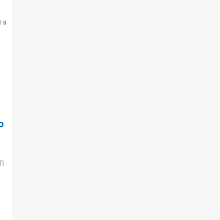
га
о
ТП