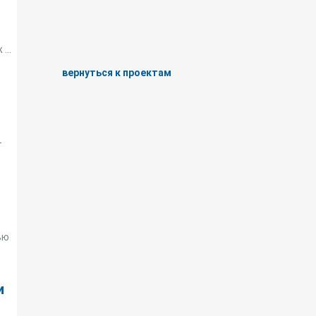
...
вернуться к проектам
–
ью
и