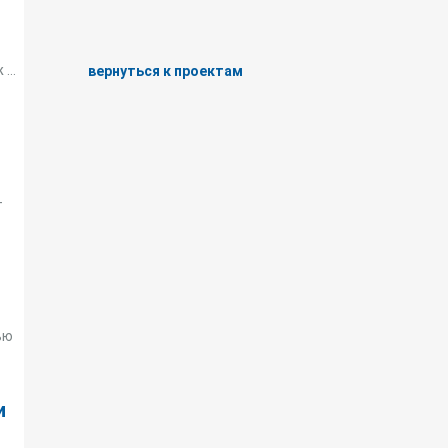
...
вернуться к проектам
–
ью
и