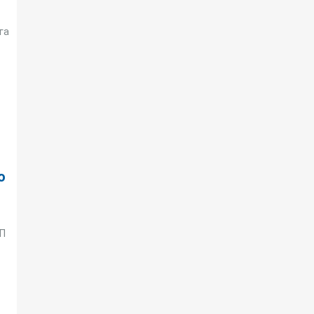
га
о
ТП